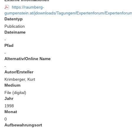
https://raumberg-
gumpenstein.at/jdownloads/Tagungen/Expertenforum/Expertenforu
Datentyp
Publication
Dateiname
-
Pfad
-
Alternativ/Online Name
-
Autor/Ersteller
Krimberger, Kurt
Medium
File (digital)
Jahr
1998
Monat
0
Aufbewahrungsort