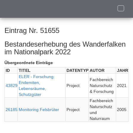
Toggle
naviga
Eintrag Nr. 51655
Bestandeserhebung des Wanderfalken
im Nationalpark 2022
Übergeordnete Einträge
ID
TITEL
DATENTYP
AUTOR
JAHR
ELER - Forschung:
Fachbereich
Endemiten,
43829
Project
Naturschutz
2021
Lebensräume,
& Forschung
Schutzgüter
Fachbereich
Naturschutz
26185
Monitoring Felsbrüter
Project
2005
und
Naturraum