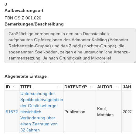
0
Aufbewahrungsort
FBN GS Z 001.020
Bemerkungen/Beschreibung
Abgeleitete Einträge
ID
TITEL
DATENTYP
AUTOR
JAHR
ID
TITEL
Untersuchung der
DATENTYP
AUTOR
JAHR
Speikbodenvegetation
der Gesäuseberge
Kaul,
51572
hinsichtlich
Publication
2022
Matthias
Veränderung über
einen Zeitraum von
32 Jahren