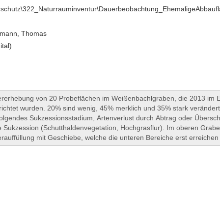
urschutz\322_Naturrauminventur\Dauerbeobachtung_EhemaligeAbbau
mann, Thomas
ital)