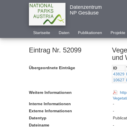
Datenzentrum
NP Gesäuse
Startseite
Daten
Publikationen
Projekte
Eintrag Nr. 52099
Vege
und 
Übergeordnete Einträge
ID
43829
10627
Weitere Informationen
htt
Vegetat
Interne Informationen
-
Externe Informationen
-
Datentyp
Publica
Dateiname
-