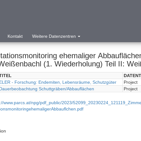
Kontakt
Weitere Datenzentren
tationsmonitoring ehemaliger Abbaufläche
Weißenbachl (1. Wiederholung) Teil II: We
TITEL
DATENT
ELER - Forschung: Endemiten, Lebensräume, Schutzgüter
Project
Dauerbeobachtung Schuttgräben/Abbauflächen
Project
p://www.parcs.at/npg/pdf_public/2023/52099_20230224_121119_Zim
ionsmonitoringehemaligerAbbauflchen.pdf
tion