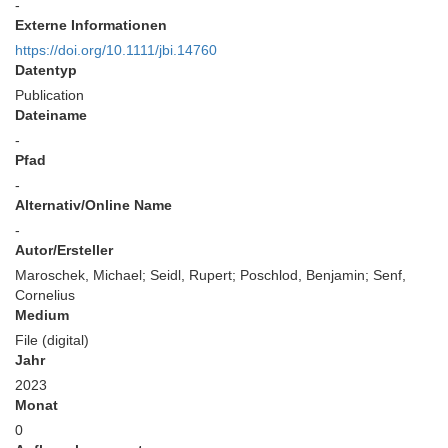
-
Externe Informationen
https://doi.org/10.1111/jbi.14760
Datentyp
Publication
Dateiname
-
Pfad
-
Alternativ/Online Name
-
Autor/Ersteller
Maroschek, Michael; Seidl, Rupert; Poschlod, Benjamin; Senf,
Cornelius
Medium
File (digital)
Jahr
2023
Monat
0