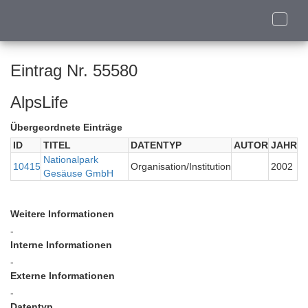
Toggle
naviga
Eintrag Nr. 55580
AlpsLife
Übergeordnete Einträge
ID
TITEL
DATENTYP
AUTOR
JAHR
Nationalpark
10415
Organisation/Institution
2002
Gesäuse GmbH
Weitere Informationen
-
Interne Informationen
-
Externe Informationen
-
Datentyp