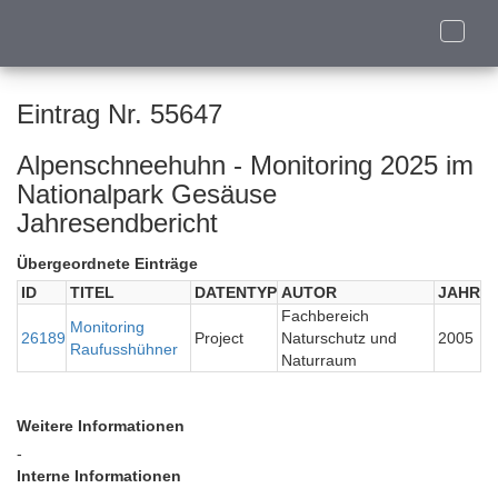
Toggle
naviga
Eintrag Nr. 55647
Alpenschneehuhn - Monitoring 2025 im
Nationalpark Gesäuse
Jahresendbericht
Übergeordnete Einträge
ID
TITEL
DATENTYP
AUTOR
JAHR
Fachbereich
Monitoring
26189
Project
Naturschutz und
2005
Raufusshühner
Naturraum
Weitere Informationen
-
Interne Informationen