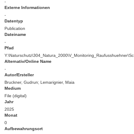
-
Externe Informationen
-
Datentyp
Publication
Dateiname
-
Pfad
Y:\Naturschutz\304_Natura_2000\V_Monitoring_Raufusshuehner\S
Alternativ/Online Name
-
Autor/Ersteller
Bruckner, Gudrun; Lemarignier, Maia
Medium
File (digital)
Jahr
2025
Monat
0
Aufbewahrungsort