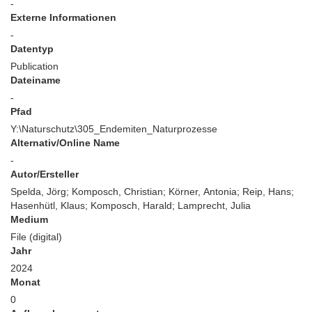
-
Externe Informationen
-
Datentyp
Publication
Dateiname
-
Pfad
Y:\Naturschutz\305_Endemiten_Naturprozesse
Alternativ/Online Name
-
Autor/Ersteller
Spelda, Jörg; Komposch, Christian; Körner, Antonia; Reip, Hans;
Hasenhütl, Klaus; Komposch, Harald; Lamprecht, Julia
Medium
File (digital)
Jahr
2024
Monat
0