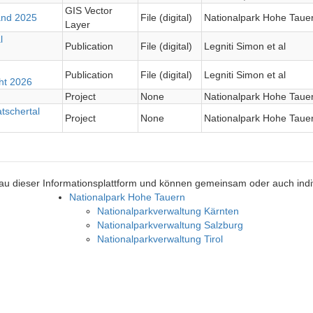
GIS Vector
and 2025
File (digital)
Nationalpark Hohe Tauer
Layer
l
Publication
File (digital)
Legniti Simon et al
Publication
File (digital)
Legniti Simon et al
ht 2026
Project
None
Nationalpark Hohe Tauer
tschertal
Project
None
Nationalpark Hohe Tauer
bau dieser Informationsplattform und können gemeinsam oder auch indi
Nationalpark Hohe Tauern
Nationalparkverwaltung Kärnten
Nationalparkverwaltung Salzburg
Nationalparkverwaltung Tirol