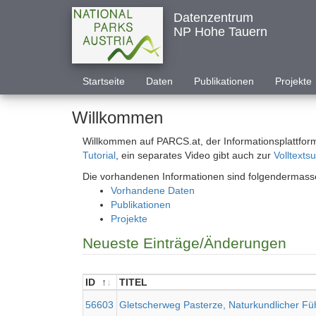
Datenzentrum
NP Hohe Tauern
Startseite
Daten
Publikationen
Projekte
Willkommen
Willkommen auf PARCS.at, der Informationsplattform
Tutorial
, ein separates Video gibt auch zur
Volltexts
Die vorhandenen Informationen sind folgendermassen
Vorhandene Daten
Publikationen
Projekte
Neueste Einträge/Änderungen
ID
TITEL
ID
TITEL
56603
Gletscherweg Pasterze, Naturkundlicher Fü