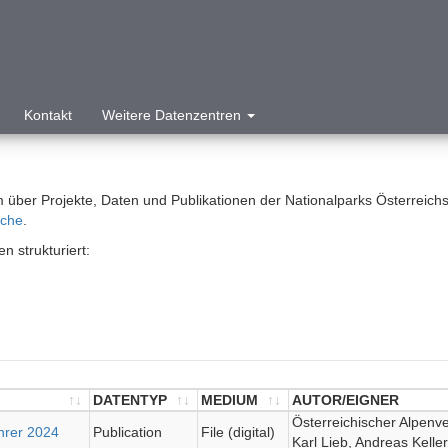
Kontakt
Weitere Datenzentren
 über Projekte, Daten und Publikationen der Nationalparks Österreichs
uche
.
 strukturiert:
DATENTYP
MEDIUM
AUTOR/EIGNER
DATENTYP
MEDIUM
AUTOR/EIGNER
Österreichischer Alpenv
hrer 2024
Publication
File (digital)
Karl Lieb, Andreas Kelle