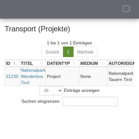
Toggle
naviga
Transport (Projekte)
1 bis 1 von 1 Einträgen
Zurück
1
Nächste
ID
TITEL
DATENTYP
MEDIUM
AUTOR/EIGN
ID
TITEL
Nationalpark
DATENTYP
MEDIUM
AUTOR/EIGN
Nationalpark H
31230
Wanderbus
Project
None
Tauern Tirol
Tirol
Einträge anzeigen
Suchen eingrenzen