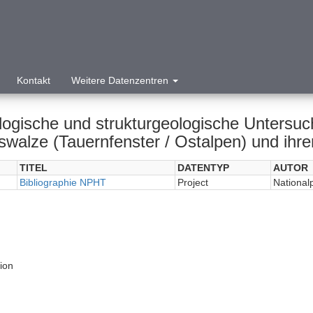
Kontakt
Weitere Datenzentren
ologische und strukturgeologische Untersu
swalze (Tauernfenster / Ostalpen) und ihr
TITEL
DATENTYP
AUTOR
Bibliographie NPHT
Project
National
tion