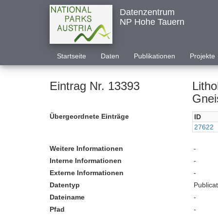
Datenzentrum
NP Hohe Tauern
Startseite
Daten
Publikationen
Projekte
Eintrag Nr. 13393
Lith
Gnei
Übergeordnete Einträge
ID
27622
Weitere Informationen
-
Interne Informationen
-
Externe Informationen
-
Datentyp
Publica
Dateiname
-
Pfad
-