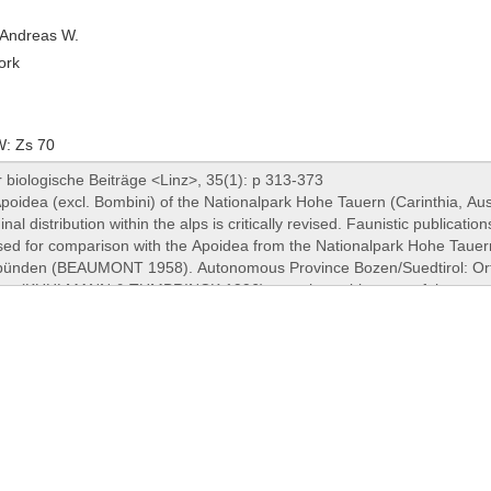
 Andreas W.
ork
: Zs 70