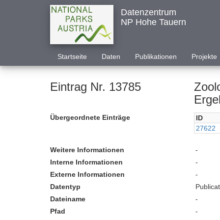
Datenzentrum
NP Hohe Tauern
Startseite
Daten
Publikationen
Projekte
Eintrag Nr. 13785
Zool
Erge
Übergeordnete Einträge
ID
27622
Weitere Informationen
-
Interne Informationen
-
Externe Informationen
-
Datentyp
Publica
Dateiname
-
Pfad
-