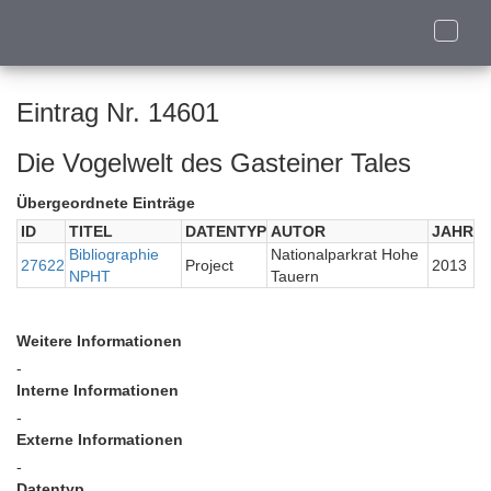
Toggle
naviga
Eintrag Nr. 14601
Die Vogelwelt des Gasteiner Tales
Übergeordnete Einträge
ID
TITEL
DATENTYP
AUTOR
JAHR
Bibliographie
Nationalparkrat Hohe
27622
Project
2013
NPHT
Tauern
Weitere Informationen
-
Interne Informationen
-
Externe Informationen
-
Datentyp