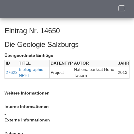
Toggle
naviga
Eintrag Nr. 14650
Die Geologie Salzburgs
Übergeordnete Einträge
ID
TITEL
DATENTYP
AUTOR
JAHR
Bibliographie
Nationalparkrat Hohe
27622
Project
2013
NPHT
Tauern
Weitere Informationen
-
Interne Informationen
-
Externe Informationen
-
Datentyp