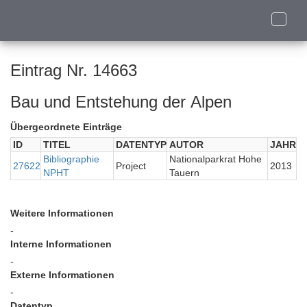
Toggle
naviga
Eintrag Nr. 14663
Bau und Entstehung der Alpen
Übergeordnete Einträge
ID
TITEL
DATENTYP
AUTOR
JAHR
Bibliographie
Nationalparkrat Hohe
27622
Project
2013
NPHT
Tauern
Weitere Informationen
-
Interne Informationen
-
Externe Informationen
-
Datentyp