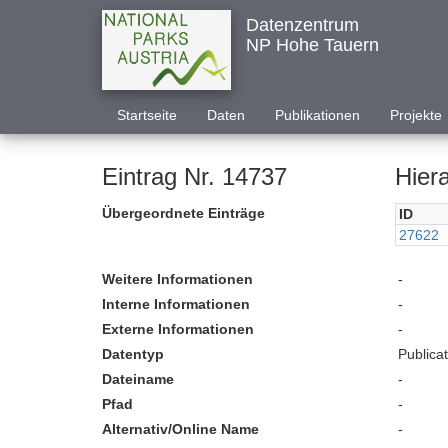
Datenzentrum
NP Hohe Tauern
Startseite
Daten
Publikationen
Projekte
Eintrag Nr. 14737
Hier
Übergeordnete Einträge
ID
27622
Weitere Informationen
-
Interne Informationen
-
Externe Informationen
-
Datentyp
Publica
Dateiname
-
Pfad
-
Alternativ/Online Name
-