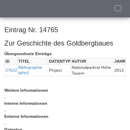
Toggle
naviga
Eintrag Nr. 14765
Zur Geschichte des Goldbergbaues
Übergeordnete Einträge
ID
TITEL
DATENTYP
AUTOR
JAHR
Bibliographie
Nationalparkrat Hohe
27622
Project
2013
NPHT
Tauern
Weitere Informationen
-
Interne Informationen
-
Externe Informationen
-
Datentyp