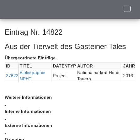
Toggle
naviga
Eintrag Nr. 14822
Aus der Tierwelt des Gasteiner Tales
Übergeordnete Einträge
ID
TITEL
DATENTYP
AUTOR
JAHR
Bibliographie
Nationalparkrat Hohe
27622
Project
2013
NPHT
Tauern
Weitere Informationen
-
Interne Informationen
-
Externe Informationen
-
Datentyp