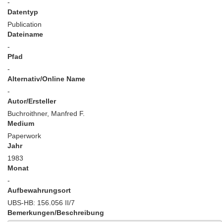
-
Datentyp
Publication
Dateiname
-
Pfad
-
Alternativ/Online Name
-
Autor/Ersteller
Buchroithner, Manfred F.
Medium
Paperwork
Jahr
1983
Monat
-
Aufbewahrungsort
UBS-HB: 156.056 II/7
Bemerkungen/Beschreibung