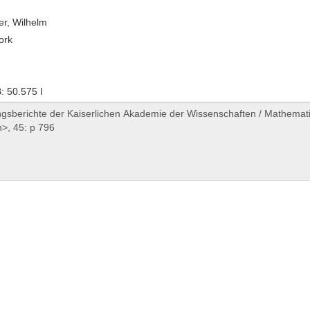
er, Wilhelm
ork
 50.575 I