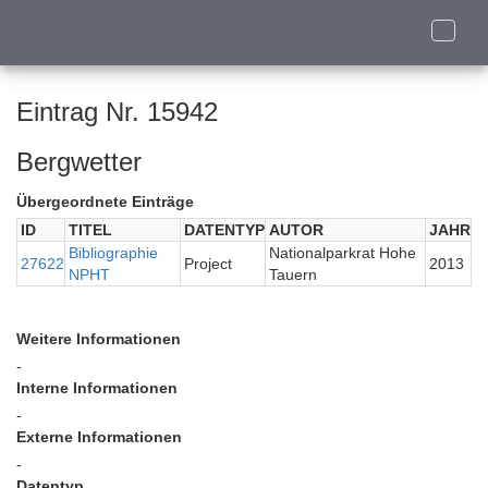
Toggle
naviga
Eintrag Nr. 15942
Bergwetter
Übergeordnete Einträge
ID
TITEL
DATENTYP
AUTOR
JAHR
Bibliographie
Nationalparkrat Hohe
27622
Project
2013
NPHT
Tauern
Weitere Informationen
-
Interne Informationen
-
Externe Informationen
-
Datentyp