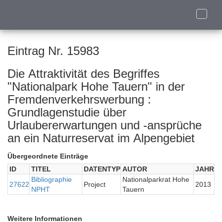
Toggle
naviga
Eintrag Nr. 15983
Die Attraktivität des Begriffes
"Nationalpark Hohe Tauern" in der
Fremdenverkehrswerbung :
Grundlagenstudie über
Urlaubererwartungen und -ansprüche
an ein Naturreservat im Alpengebiet
Übergeordnete Einträge
ID
TITEL
DATENTYP
AUTOR
JAHR
Bibliographie
Nationalparkrat Hohe
27622
Project
2013
NPHT
Tauern
Weitere Informationen