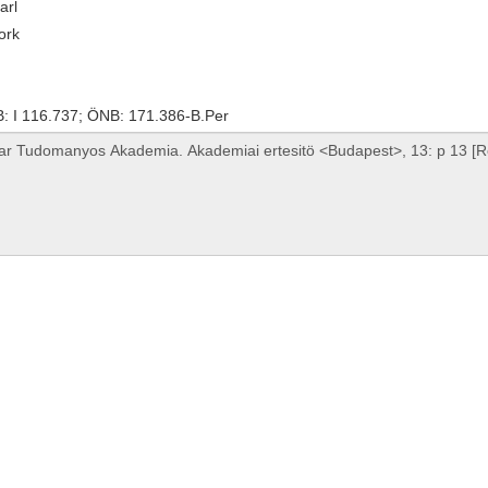
arl
ork
 I 116.737; ÖNB: 171.386-B.Per