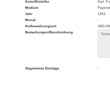
Autor/Ersteller
Karl, F
Medium
Paperw
Jahr
1951
Monat
-
Aufbewahrungsort
UBS-NW
Bemerkungen/Beschreibung
Abgeleitete Einträge
-