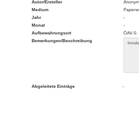
Autor/Ersteller
Anony
Medium
Paperw
Jahr
-
Monat
-
Aufbewahrungsort
ÖAV-S: 
Bemerkungen/Beschreibung
Abgeleitete Einträge
-