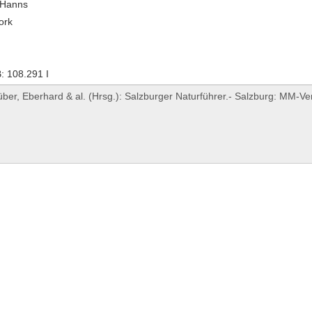
, Hanns
ork
 108.291 I