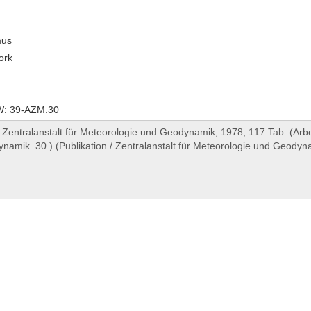
mus
ork
: 39-AZM.30