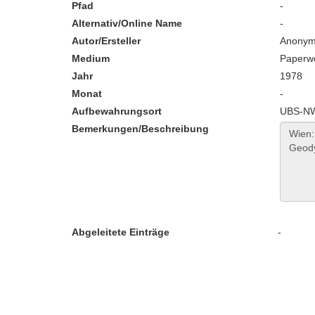
Pfad
-
Alternativ/Online Name
-
Autor/Ersteller
Anony
Medium
Paperw
Jahr
1978
Monat
-
Aufbewahrungsort
UBS-NW
Bemerkungen/Beschreibung
Abgeleitete Einträge
-