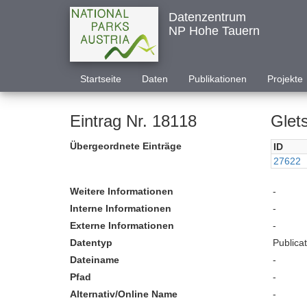
Datenzentrum
NP Hohe Tauern
Startseite
Daten
Publikationen
Projekte
Eintrag Nr. 18118
Glet
Übergeordnete Einträge
ID
27622
Weitere Informationen
-
Interne Informationen
-
Externe Informationen
-
Datentyp
Publica
Dateiname
-
Pfad
-
Alternativ/Online Name
-