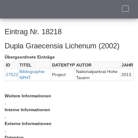
Toggle
naviga
Eintrag Nr. 18218
Dupla Graecensia Lichenum (2002)
Übergeordnete Einträge
ID
TITEL
DATENTYP
AUTOR
JAHR
Bibliographie
Nationalparkrat Hohe
27622
Project
2013
NPHT
Tauern
Weitere Informationen
-
Interne Informationen
-
Externe Informationen
-
Datentyp