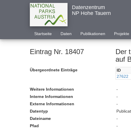
Datenzentrum
NP Hohe Tauern
Startseite
Daten
Publikationen
Projekte
Eintrag Nr. 18407
Der 
auf B
Übergeordnete Einträge
ID
27622
Weitere Informationen
-
Interne Informationen
-
Externe Informationen
-
Datentyp
Publica
Dateiname
-
Pfad
-