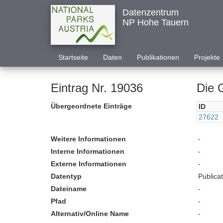
Datenzentrum
NP Hohe Tauern
Startseite
Daten
Publikationen
Projekte
Eintrag Nr. 19036
Die 
Übergeordnete Einträge
ID
27622
Weitere Informationen
-
Interne Informationen
-
Externe Informationen
-
Datentyp
Publica
Dateiname
-
Pfad
-
Alternativ/Online Name
-