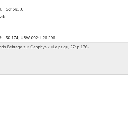
. ; Scholz, J.
ork
 I 50.174; UBW-002: I 26.296