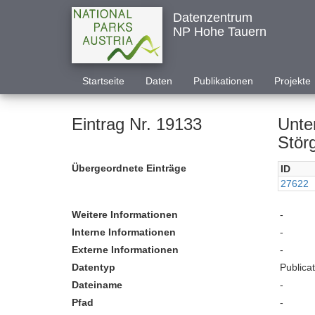
Datenzentrum
NP Hohe Tauern
Startseite
Daten
Publikationen
Projekte
Eintrag Nr. 19133
Unte
Stör
Übergeordnete Einträge
ID
27622
Weitere Informationen
-
Interne Informationen
-
Externe Informationen
-
Datentyp
Publica
Dateiname
-
Pfad
-