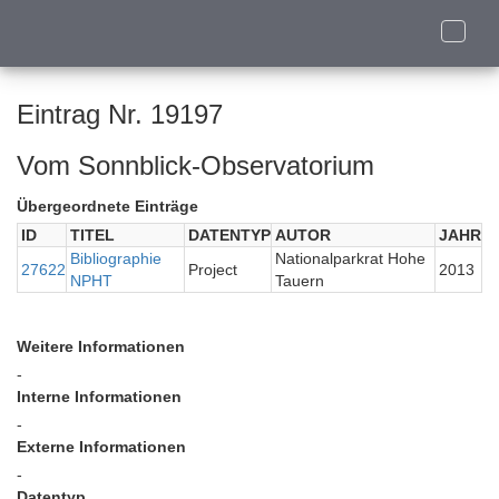
Toggle
naviga
Eintrag Nr. 19197
Vom Sonnblick-Observatorium
Übergeordnete Einträge
ID
TITEL
DATENTYP
AUTOR
JAHR
Bibliographie
Nationalparkrat Hohe
27622
Project
2013
NPHT
Tauern
Weitere Informationen
-
Interne Informationen
-
Externe Informationen
-
Datentyp