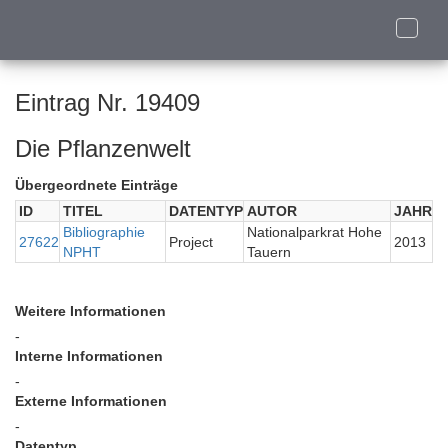
Toggle
naviga
Eintrag Nr. 19409
Die Pflanzenwelt
Übergeordnete Einträge
ID
TITEL
DATENTYP
AUTOR
JAHR
Bibliographie
Nationalparkrat Hohe
27622
Project
2013
NPHT
Tauern
Weitere Informationen
-
Interne Informationen
-
Externe Informationen
-
Datentyp