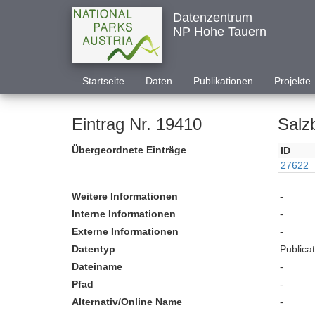
Datenzentrum
NP Hohe Tauern
Startseite
Daten
Publikationen
Projekte
Eintrag Nr. 19410
Salz
Übergeordnete Einträge
ID
27622
Weitere Informationen
-
Interne Informationen
-
Externe Informationen
-
Datentyp
Publica
Dateiname
-
Pfad
-
Alternativ/Online Name
-