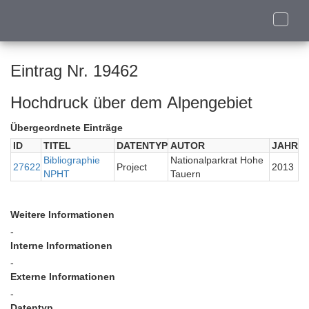
Toggle
naviga
Eintrag Nr. 19462
Hochdruck über dem Alpengebiet
Übergeordnete Einträge
ID
TITEL
DATENTYP
AUTOR
JAHR
Bibliographie
Nationalparkrat Hohe
27622
Project
2013
NPHT
Tauern
Weitere Informationen
-
Interne Informationen
-
Externe Informationen
-
Datentyp