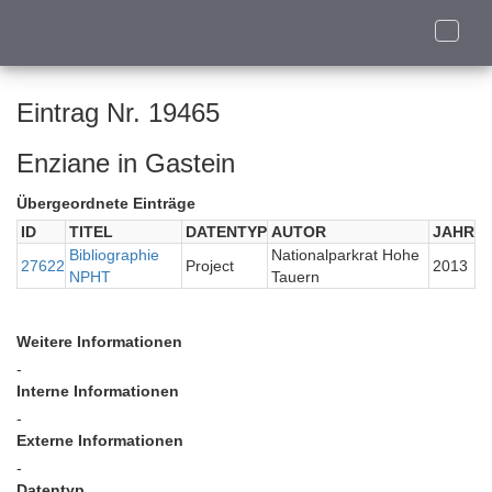
Toggle
naviga
Eintrag Nr. 19465
Enziane in Gastein
Übergeordnete Einträge
ID
TITEL
DATENTYP
AUTOR
JAHR
Bibliographie
Nationalparkrat Hohe
27622
Project
2013
NPHT
Tauern
Weitere Informationen
-
Interne Informationen
-
Externe Informationen
-
Datentyp