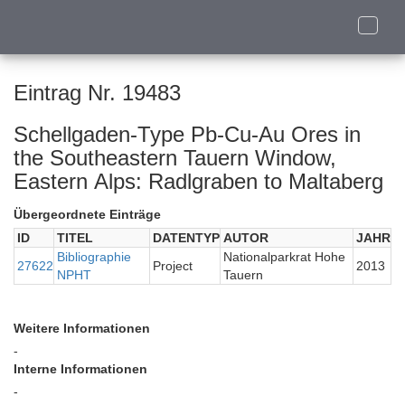
Toggle
naviga
Eintrag Nr. 19483
Schellgaden-Type Pb-Cu-Au Ores in
the Southeastern Tauern Window,
Eastern Alps: Radlgraben to Maltaberg
Übergeordnete Einträge
ID
TITEL
DATENTYP
AUTOR
JAHR
Bibliographie
Nationalparkrat Hohe
27622
Project
2013
NPHT
Tauern
Weitere Informationen
-
Interne Informationen
-