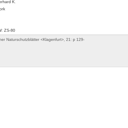
erhard K.
ork
: ZS-80