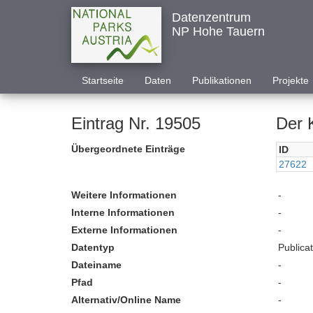
Datenzentrum
NP Hohe Tauern
Startseite
Daten
Publikationen
Projekte
Eintrag Nr. 19505
Der 
Übergeordnete Einträge
ID
27622
Weitere Informationen
-
Interne Informationen
-
Externe Informationen
-
Datentyp
Publica
Dateiname
-
Pfad
-
Alternativ/Online Name
-