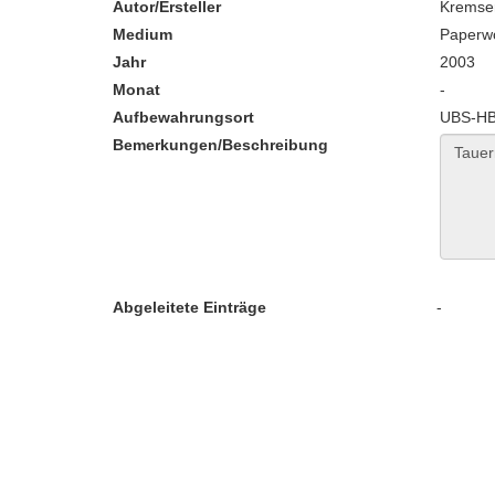
Autor/Ersteller
Kremser
Medium
Paperw
Jahr
2003
Monat
-
Aufbewahrungsort
UBS-HB:
Bemerkungen/Beschreibung
Abgeleitete Einträge
-