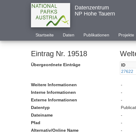
Datenzentrum
NP Hohe Tauern
Startseite
Daten
Publikationen
Projekte
Eintrag Nr. 19518
Welte
Übergeordnete Einträge
ID
27622
Weitere Informationen
-
Interne Informationen
-
Externe Informationen
-
Datentyp
Publica
Dateiname
-
Pfad
-
Alternativ/Online Name
-