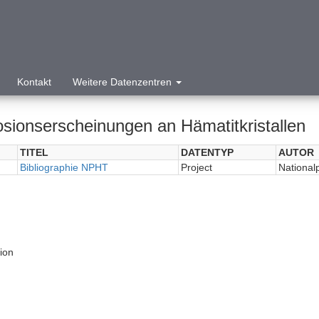
Kontakt
Weitere Datenzentren
osionserscheinungen an Hämatitkristallen
TITEL
DATENTYP
AUTOR
Bibliographie NPHT
Project
National
tion