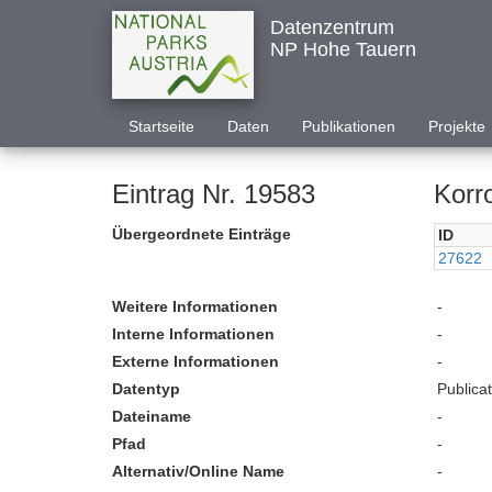
Datenzentrum
NP Hohe Tauern
Startseite
Daten
Publikationen
Projekte
Eintrag Nr. 19583
Korr
Übergeordnete Einträge
ID
27622
Weitere Informationen
-
Interne Informationen
-
Externe Informationen
-
Datentyp
Publica
Dateiname
-
Pfad
-
Alternativ/Online Name
-