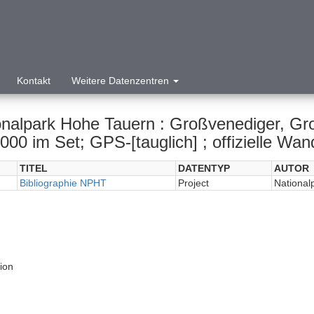
Kontakt
Weitere Datenzentren
onalpark Hohe Tauern : Großvenediger, Gro
000 im Set; GPS-[tauglich] ; offizielle Wan
TITEL
DATENTYP
AUTOR
Bibliographie NPHT
Project
National
tion