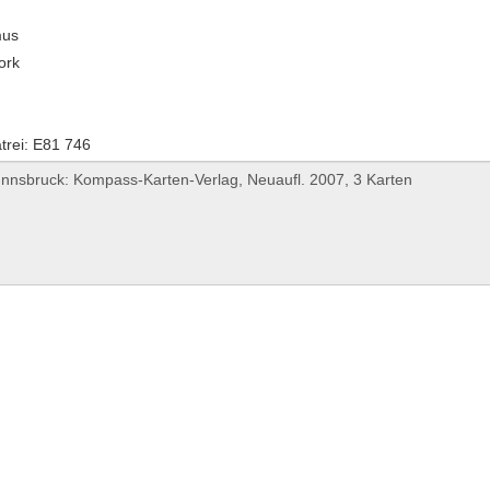
mus
ork
rei: E81 746