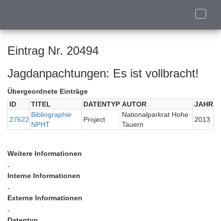
Toggle
naviga
Eintrag Nr. 20494
Jagdanpachtungen: Es ist vollbracht!
Übergeordnete Einträge
ID
TITEL
DATENTYP
AUTOR
JAHR
Bibliographie
Nationalparkrat Hohe
27622
Project
2013
NPHT
Tauern
Weitere Informationen
-
Interne Informationen
-
Externe Informationen
-
Datentyp