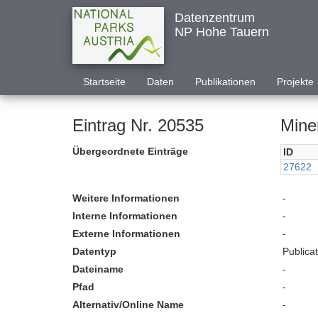
Datenzentrum
NP Hohe Tauern
Startseite
Daten
Publikationen
Projekte
Eintrag Nr. 20535
Miner
Übergeordnete Einträge
ID
27622
Weitere Informationen
-
Interne Informationen
-
Externe Informationen
-
Datentyp
Publica
Dateiname
-
Pfad
-
Alternativ/Online Name
-