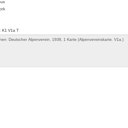
mus
ork
: K1 V1a T