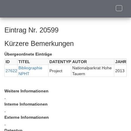
Toggle
naviga
Eintrag Nr. 20599
Kürzere Bemerkungen
Übergeordnete Einträge
ID
TITEL
DATENTYP
AUTOR
JAHR
Bibliographie
Nationalparkrat Hohe
27622
Project
2013
NPHT
Tauern
Weitere Informationen
-
Interne Informationen
-
Externe Informationen
-
Datentyp