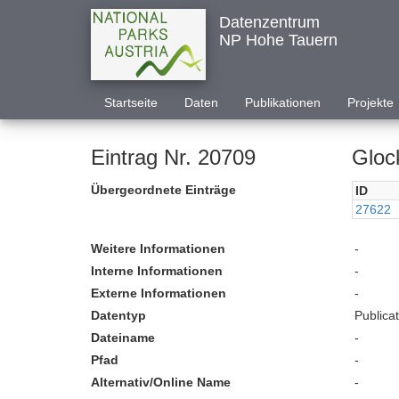
Datenzentrum
NP Hohe Tauern
Startseite
Daten
Publikationen
Projekte
Eintrag Nr. 20709
Gloc
Übergeordnete Einträge
ID
27622
Weitere Informationen
-
Interne Informationen
-
Externe Informationen
-
Datentyp
Publica
Dateiname
-
Pfad
-
Alternativ/Online Name
-