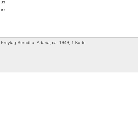
mus
ork