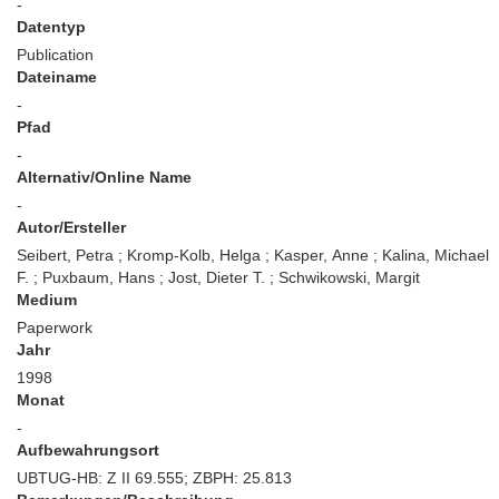
-
Datentyp
Publication
Dateiname
-
Pfad
-
Alternativ/Online Name
-
Autor/Ersteller
Seibert, Petra ; Kromp-Kolb, Helga ; Kasper, Anne ; Kalina, Michael
F. ; Puxbaum, Hans ; Jost, Dieter T. ; Schwikowski, Margit
Medium
Paperwork
Jahr
1998
Monat
-
Aufbewahrungsort
UBTUG-HB: Z II 69.555; ZBPH: 25.813