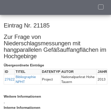
Toggle
naviga
Eintrag Nr. 21185
Zur Frage von
Niederschlagsmessungen mit
hangparallelen Gefäßauffangflächen im
Hochgebirge
Übergeordnete Einträge
ID
TITEL
DATENTYP
AUTOR
JAHR
Bibliographie
Nationalparkrat Hohe
27622
Project
2013
NPHT
Tauern
Weitere Informationen
-
Interne Informationen